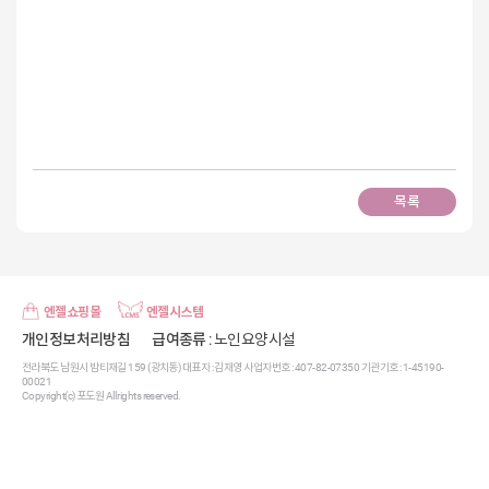
목록
엔젤쇼핑몰
엔젤시스템
개인정보처리방침
급여종류
: 노인요양시설
전라북도 남원시 밤티재길 159 (광치동) 대표자 : 김재영 사업자번호 : 407-82-07350 기관기호 : 1-45190-
00021
Copyright(c) 포도원 All rights reserved.