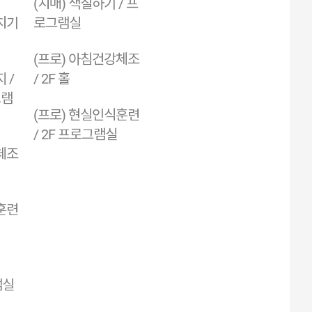
(치매) 색칠하기 / 프
치기
로그램실
(프로) 아침건강체조
 /
/ 2F 홀
그램
(프로) 현실인식훈련
/ 2F 프로그램실
체조
훈련
램실