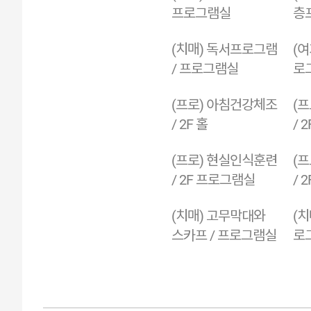
프로그램실
층
(치매) 독서프로그램
(여
/ 프로그램실
로
(프로) 아침건강체조
(
/ 2F 홀
/ 2
(프로) 현실인식훈련
(
/ 2F 프로그램실
/ 
(치매) 고무막대와
(치
스카프 / 프로그램실
로