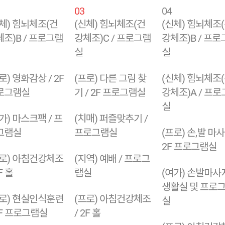
03
04
체) 힘뇌체조(건
(신체) 힘뇌체조(건
(신체) 힘뇌체조
조)B / 프로그램
강체조)C / 프로그램
강체조)B / 프로
실
실
로) 영화감상 / 2F
(프로) 다른 그림 찾
(신체) 힘뇌체조
로그램실
기 / 2F 프로그램실
강체조)A / 프
실
가) 마스크팩 / 프
(치매) 퍼즐맞추기 /
그램실
프로그램실
(프로) 손,발 마사
2F 프로그램실
프로) 아침건강체조
(지역) 예배 / 프로그
F 홀
램실
(여가) 손발마사지
생활실 및 프로
프로) 현실인식훈련
(프로) 아침건강체조
실
2F 프로그램실
/ 2F 홀