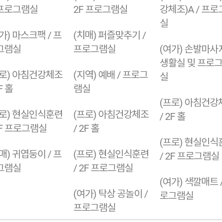
프로그램실
2F 프로그램실
강체조)A / 프
실
가) 마스크팩 / 프
(치매) 퍼즐맞추기 /
그램실
프로그램실
(여가) 손발마사지
생활실 및 프로
프로) 아침건강체조
(지역) 예배 / 프로그
실
F 홀
램실
(프로) 아침건강
프로) 현실인식훈련
(프로) 아침건강체조
/ 2F 홀
2F 프로그램실
/ 2F 홀
(프로) 현실인식
매) 귀엽둥이 / 프
(프로) 현실인식훈련
/ 2F 프로그램실
그램실
/ 2F 프로그램실
(여가) 색깔매트 
(여가) 탁상 공놀이 /
로그램실
프로그램실