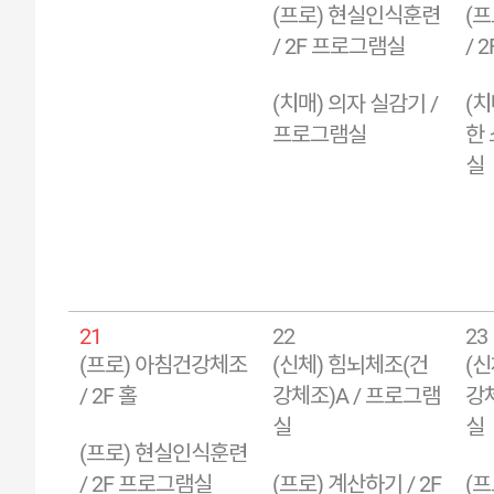
(프로) 현실인식훈련
(
/ 2F 프로그램실
/ 
(치매) 의자 실감기 /
(
프로그램실
한 
실
21
22
23
(프로) 아침건강체조
(신체) 힘뇌체조(건
(신
/ 2F 홀
강체조)A / 프로그램
강체
실
실
(프로) 현실인식훈련
/ 2F 프로그램실
(프로) 계산하기 / 2F
(프