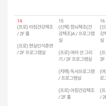
14
15
16
(프로) 아침건강체조
(신체) 힘뇌체조(건
(신
/ 2F 홀
강체조)A / 프로그램
강체
실
실
(프로) 현실인식훈련
/ 2F 프로그램실
(프로) 여러 선 그리
(프
기 / 2F 프로그램실
2
(치매) 독서프로그램
(여
/ 프로그램실
로
(프로) 아침건강체조
(
/ 2F 홀
/ 2