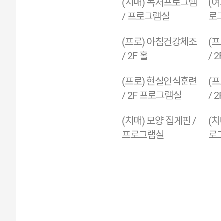
(치매) 독서프로그램
(여
/ 프로그램실
로
(프로) 아침건강체조
(
/ 2F 홀
/ 2
(프로) 현실인식훈련
(
/ 2F 프로그램실
/ 
(치매) 모양 집게핀 /
(치
프로그램실
로