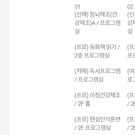
01
02
(신체) 힘뇌체조(건
(신
강체조)A / 프로그램
강체
실
실
(프로) 동화책 읽기 /
(프
2층 프로그램실
프
(치매) 독서프로그램
(여
/ 프로그램실
로
(프로) 아침건강체조
(
/ 2F 홀
/ 2
(프로) 현실인식훈련
(
/ 2F 프로그램실
/ 