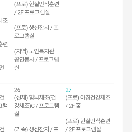
(프로) 현실인식훈련
/ 2F 프로그램실
체조
(프로) 생신잔치 / 프
로그램실
훈련
(지역) 노인복지관
공연봉사 / 프로그램
스펀
실
26
27
(건
(신체) 힘뇌체조(건
(프로) 아침건강체조
그램
강체조)C / 프로그램
/ 2F 홀
실
(프로) 현실인식훈련
(건
(가족) 생신잔치 / 프
/ 2F 프로그램실