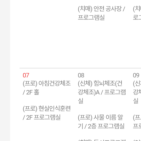
(치매) 안전 공사장 /
(치
프로그램실
로
07
08
09
(프로) 아침건강체조
(신체) 힘뇌체조(건
(신
/ 2F 홀
강체조)A / 프로그램
강체
실
실
(프로) 현실인식훈련
/ 2F 프로그램실
(프로) 사물 이름 알
(프
기 / 2층 프로그램실
프