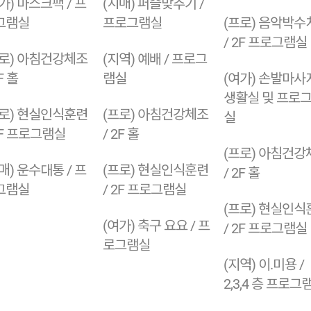
가) 마스크팩 / 프
(치매) 퍼즐맞추기 /
그램실
프로그램실
(프로) 음악박수
/ 2F 프로그램실
프로) 아침건강체조
(지역) 예배 / 프로그
F 홀
램실
(여가) 손발마사지
생활실 및 프로
프로) 현실인식훈련
(프로) 아침건강체조
실
2F 프로그램실
/ 2F 홀
(프로) 아침건강
매) 운수대통 / 프
(프로) 현실인식훈련
/ 2F 홀
그램실
/ 2F 프로그램실
(프로) 현실인식
(여가) 축구 요요 / 프
/ 2F 프로그램실
로그램실
(지역) 이.미용 /
2,3,4 층 프로그