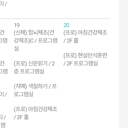
이 /
19
20
(건
(신체) 힘뇌체조(건
(프로) 아침건강체조
그램
강체조)C / 프로그램
/ 2F 홀
실
(프로) 현실인식훈련
(건
(프로) 신문읽기 / 2
/ 2F 프로그램실
로그램
층 프로그램실
(치매) 색칠하기 / 프
이 /
로그램실
(프로) 아침건강체조
 /
/ 2F 홀
그램