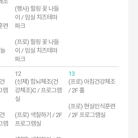
체조
(행사) 힐링 꽃 나들
이 / 임실 치즈테마
훈련
파크
(프로) 힐링 꽃 나들
 놀
이 / 임실 치즈테마
파크
12
13
(건
(신체) 힘뇌체조(건
(프로) 아침건강체조
그램
강체조)C / 프로그램
/ 2F 홀
실
(프로) 현실인식훈련
(건
(프로) 색칠하기 / 2F
/ 2F 프로그램실
로그램
프로그램실