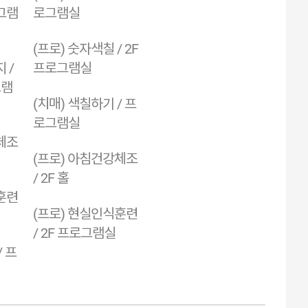
로그램
로그램실
(프로) 숫자색칠 / 2F
 /
프로그램실
그램
(치매) 색칠하기 / 프
로그램실
체조
(프로) 아침건강체조
/ 2F 홀
훈련
(프로) 현실인식훈련
/ 2F 프로그램실
/ 프