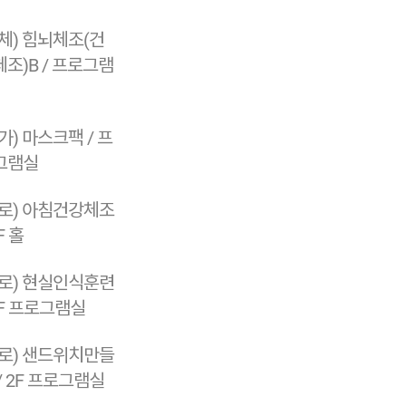
체) 힘뇌체조(건
조)B / 프로그램
가) 마스크팩 / 프
그램실
프로) 아침건강체조
F 홀
프로) 현실인식훈련
2F 프로그램실
프로) 샌드위치만들
/ 2F 프로그램실