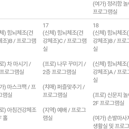
(여가) 정리함 놀
프로그램실
17
18
체) 힘뇌체조(건
(신체) 힘뇌체조(건
(신체) 힘뇌체조
조)B / 프로그램
강체조)C / 프로그램
강체조)B / 프로
실
실
로) 차 마시기 /
(프로) 나무 꾸미기 /
(신체) 힘뇌체조
F 프로그램실
2층 프로그램실
강체조)A / 프
실
가) 마스크팩 / 프
(치매) 퍼즐맞추기 /
그램실
프로그램실
(프로) 신문지 놀
2F 프로그램실
프로) 아침건강체조
(지역) 예배 / 프로그
F 홀
램실
(여가) 손발마사지
생활실 및 프로