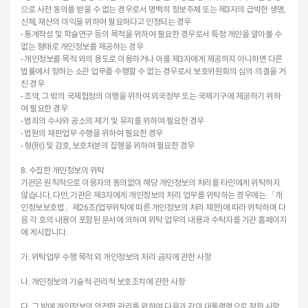
으로 사전 동의를 받을 수 없는 경우로서 명백히 정보주체 또는 제3자의 급박한 생명,
신체, 재산의 이익을 위하여 필요하다고 인정되는 경우
- 통계작성 및 학술연구 등의 목적을 위하여 필요한 경우로서 특정 개인을 알아볼 수
없는 형태로 개인정보를 제공하는 경우
- 개인정보를 목적 외의 용도로 이용하거나 이를 제3자에게 제공하지 아니하면 다른
법률에서 정하는 소관 업무를 수행할 수 없는 경우로서 보호위원회의 심의·의결을 거
친 경우
- 조약, 그 밖의 국제협정의 이행을 위하여 외국정부 또는 국제기구에 제공하기 위하
여 필요한 경우
- 범죄의 수사와 공소의 제기 및 유지를 위하여 필요한 경우
- 법원의 재판업무 수행을 위하여 필요한 경우
- 형(刑) 및 감호, 보호처분의 집행을 위하여 필요한 경우
8. 수집한 개인정보의 위탁
기관은 원칙적으로 이용자의 동의없이 해당 개인정보의 처리를 타인에게 위탁하지
않습니다. 다만, 기관은 제3자에게 개인정보의 처리 업무를 위탁하는 경우에는 「개
인정보보호법」제26조(업무위탁에 따른 개인정보의 처리 제한)에 따라 위탁하며 다
음 각 호의 내용이 포함된 문서에 의하며 위탁 업무의 내용과 수탁자를 기관 홈페이지
에 게시합니다.
가. 위탁업무 수행 목적 외 개인정보의 처리 금지에 관한 사항
나. 개인정보의 기술적·관리적 보호조치에 관한 사항
다. 그 밖에 개인정보의 안전한 관리를 위하여 다음과 같이 대통령령으로 정한 사항