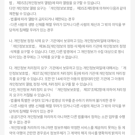
법」 제35조(개인정보의 열람)에 따라 열람을 요구할 수 있습니다.
다만 개인정보 열람 요구는 「개인정보보호법」 제35조제5항에 의하여 다음과 같이
제한될 수 있습니다.
- 법률에 따라 열람이 금지되거나 제한되는 경우
- 다른 사람의 생명·신체를 해할 우려가 있거나 다른 사람의 재산과 그 밖의 이익을 부
당하게 침해할 우려가 있는 경우
나. 개인정보 정정·삭제 요구 : 기관에서 보유하고 있는 개인정보파일에 대해서는
「개인정보보호법」 제36조(개인정보의 정정·삭제)에 따라 기관에 개인정보의 정정
·삭제를 요구할 수 있습니다. 다만, 다른 법령에서 그 개인정보가 수집 대상으로 명시
되어 있는 경우에는 그 삭제를 요구할 수 없습니다.
다. 개인정보 처리정지 요구 : 기관에서 보유하고 있는 개인정보파일에 대해서는 「개
인정보보호법」 제37조(개인정보의 처리정지 등)에 따라 기관에 개인정보의 처리정
지를 요구할 수 있습니다. 또한 만 14세 미만 아동의 법정대리인은 기관에 그 아동의
개인정보의 열람, 정정·삭제, 처리정지 요구를 할 수 있습니다.
다만, 개인정보 처리정지 요구시 「개인정보보호법」 제37조제2항에 의하여 처리정
지 요구가 거절될 수 있습니다.
- 법률에 특별한 규정이 있거나 법령상 의무를 준수하기 위하여 불가피한 경우
- 다른 사람의 생명·신체를 해할 우려가 있거나 다른 사람의 재산과 그 밖의 이익을 부
당하게 침해할 우려가 있는 경우
- 공공기관이 개인정보를 처리하지 아니하면 다른 법률에서 정하는 소관 업무를 수행
할 수 없는 경우
- 개인정보를 처리하지 아니하면 정보주체와 약정한 서비스를 제공하지 못하는 등 계
약의 이행이 곤란한 경우로서 정보주체가 그 계약의 해지 의사를 명확하게 밝히지 아